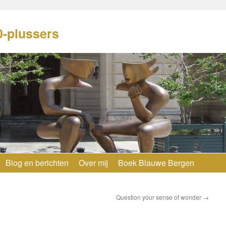
0-plussers
Blog en berichten
Over mij
Boek Blauwe Bergen
Question your sense of wonder
→