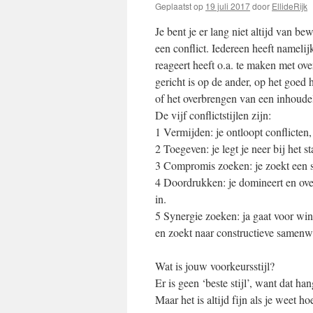
Geplaatst op
19 juli 2017
door
EllideRijk
Je bent je er lang niet altijd van b
een conflict. Iedereen heeft namelijk
reageert heeft o.a. te maken met ov
gericht is op de ander, op het goed 
of het overbrengen van een inhoudel
De vijf conflictstijlen zijn:
1 Vermijden: je ontloopt conflicten,
2 Toegeven: je legt je neer bij het 
3 Compromis zoeken: je zoekt een sc
4 Doordrukken: je domineert en overt
in.
5 Synergie zoeken: ja gaat voor win
en zoekt naar constructieve samenw
Wat is jouw voorkeursstijl?
Er is geen ‘beste stijl’, want dat hang
Maar het is altijd fijn als je weet h