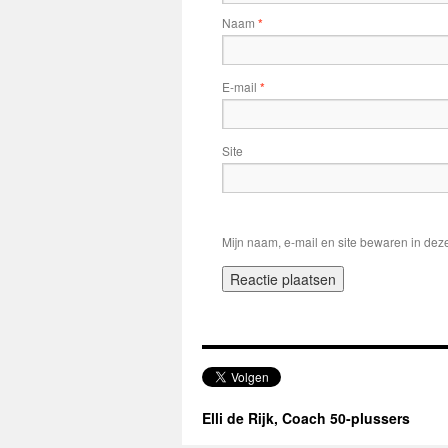
Naam
*
E-mail
*
Site
Mijn naam, e-mail en site bewaren in dez
Elli de Rijk, Coach 50-plussers